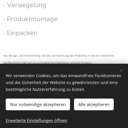
- Versiegelung
- Produktmontage.
- Einpacken
Das Design, die Herstellung und die Vermarktung der Produkte in diesem Abschnitt
veröffentlicht sind vom ausschließlichem Eigentum unserer Kunden.
Wir verwenden Cookies, um das einwandfreie Funktionieren
und die Sicherheit der Website zu gewährleisten und eine
bestmögliche Nutzererfahrung zu bieten.
© 2016 Mecanypres, S.L.U. Pol. Sector: 2. C/Isaac Newton, 3 Bis B
Nur notwendige akzeptieren
Alle akzeptieren
Unterstützt von
Webnode
Cookies
Sprachen
Erweiterte Einstellungen öffnen
Español
Deutsch