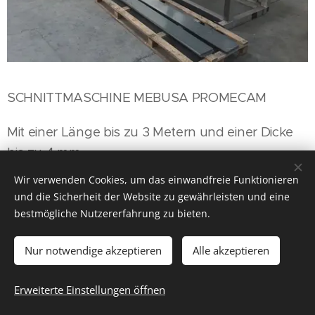
SCHNITTMASCHINE MEBUSA PROMECAM
Mit einer Länge bis zu 3 Metern und einer Dicke
bis zu 4 mm.
Wir verwenden Cookies, um das einwandfreie Funktionieren
und die Sicherheit der Website zu gewährleisten und eine
bestmögliche Nutzererfahrung zu bieten.
© 2016 Mecanypres, S.L.U. Pol. Sector: 2. C/Isaac Newton, 3 Bis B
Nur notwendige akzeptieren
Alle akzeptieren
Unterstützt von
Webnode
Cookies
Sprachen
Erweiterte Einstellungen öffnen
Español
Deutsch